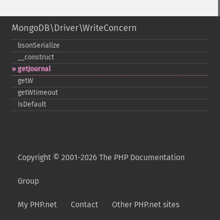
MongoDB\Driver\WriteConcern
bsonSerialize
_​_​construct
getJournal
getW
getWtimeout
isDefault
Copyright © 2001-2026 The PHP Documentation
Group
My PHP.net
Contact
Other PHP.net sites