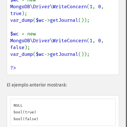
MongoDB\Driver\WriteConcern
(
1
, 
0
, 
true
var_dump
(
$wc
->
getJournal
());

$wc 
= new 
MongoDB\Driver\WriteConcern
(
1
, 
0
, 
false
var_dump
(
$wc
->
getJournal
());

?>
El ejemplo anterior mostrará:
NULL

bool(true)

bool(false)