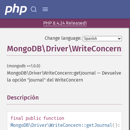
PHP 8.4.24 Released!
Change language:
MongoDB\Driver\WriteConcern::g
(mongodb >=1.0.0)
MongoDB\Driver\WriteConcern::getJournal
—
Devuelve
la opción "journal" del WriteConcern
Descripción
¶
final
public
function
MongoDB\Driver\WriteConcern::getJournal
():