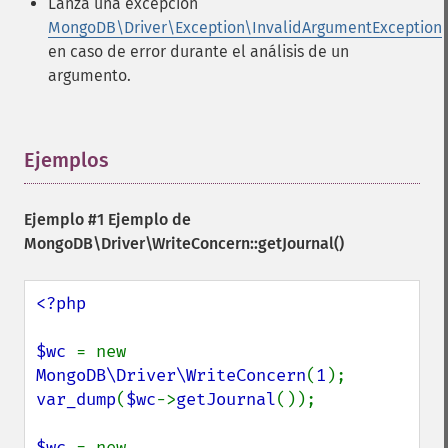
Lanza una excepción
MongoDB\Driver\Exception\InvalidArgumentException
en caso de error durante el análisis de un
argumento.
Ejemplos
¶
Ejemplo #1 Ejemplo de
MongoDB\Driver\WriteConcern::getJournal()
<?php

$wc 
= new 
MongoDB\Driver\WriteConcern
(
1
var_dump
(
$wc
->
getJournal
());

$wc 
= new 