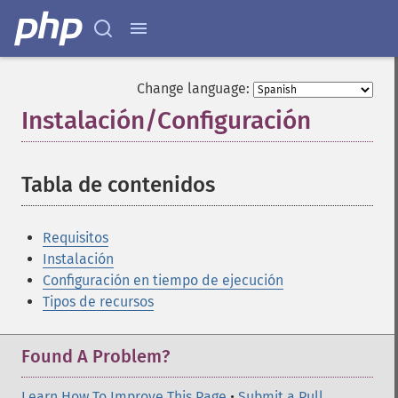
Change language:
Instalación/Configuración
¶
Tabla de contenidos
¶
Requisitos
Instalación
Configuración en tiempo de ejecución
Tipos de recursos
Found A Problem?
Learn How To Improve This Page
•
Submit a Pull