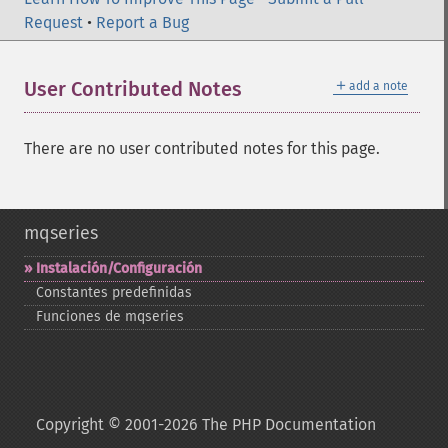
Request
•
Report a Bug
＋
User Contributed Notes
add a note
There are no user contributed notes for this page.
mqseries
Instalación/Configuración
Constantes predefinidas
Funciones de mqseries
Copyright © 2001-2026 The PHP Documentation