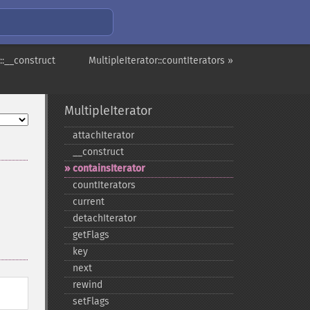
::__construct
MultipleIterator::countIterators »
MultipleIterator
attachIterator
_​_​construct
containsIterator
countIterators
current
detachIterator
getFlags
key
next
rewind
setFlags