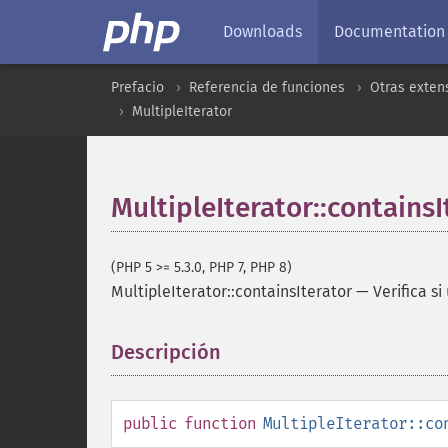
Downloads
Documentation
Prefacio
Referencia de funciones
Otras exten
MultipleIterator
MultipleIterator::containsI
(PHP 5 >= 5.3.0, PHP 7, PHP 8)
MultipleIterator::containsIterator
—
Verifica s
Descripción
¶
public
function
MultipleIterator::co