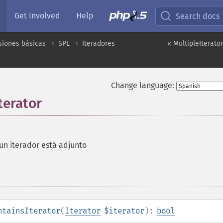
Get Involved
Help
Search docs
siones básicas
SPL
Iteradores
« MultipleIterator
Change language:
terator
i un iterador está adjunto
ntainsIterator
(
Iterator
$iterator
):
bool