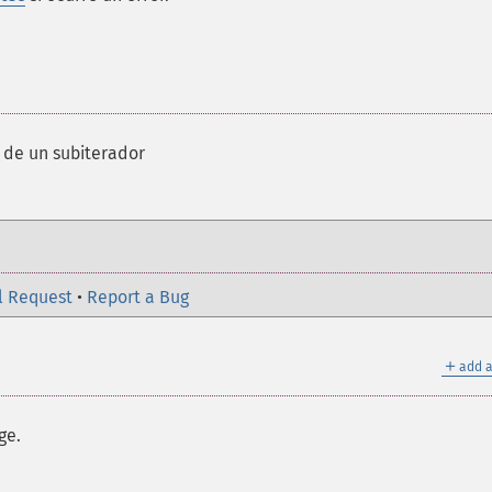
z de un subiterador
l Request
•
Report a Bug
＋
add a
ge.