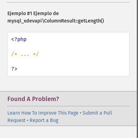
Ejemplo #1 Ejemplo de
mysql_xdevapi\ColumnResult::getLength()
<?php

/* ... */

?>
Found A Problem?
Learn How To Improve This Page
•
Submit a Pull
Request
•
Report a Bug