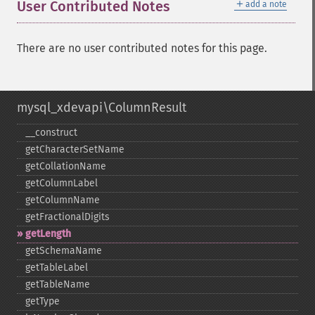
＋
User Contributed Notes
add a note
There are no user contributed notes for this page.
mysql_xdevapi\ColumnResult
_​_​construct
getCharacterSetName
getCollationName
getColumnLabel
getColumnName
getFractionalDigits
getLength
getSchemaName
getTableLabel
getTableName
getType