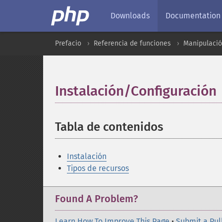
Downloads
Documentation
Prefacio
Referencia de funciones
Manipulació
Instalación/Configuración
Tabla de contenidos
¶
Instalación
Tipos de recursos
Found A Problem?
Learn How To Improve This Page
•
Submit a Pul