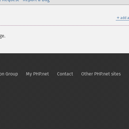
＋
add a
ge.
on Group
My PHP.net
Contact
Other PHP.net sites