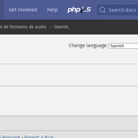
Get Involved
Help
Search docs
n de formatos de audio
OpenAL
Change language:
¶
l Request
•
Report a Bug