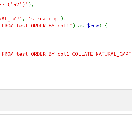
ES ('a2')"
);

RAL_CMP'
, 
'strnatcmp'
);

 FROM test ORDER BY col1"
) as 
$row
) {

 FROM test ORDER BY col1 COLLATE NATURAL_CMP"