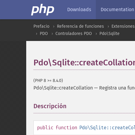
Downloads
Documentation
Prefacio
Referencia de funciones
Extensiones
PDO
Controladores PDO
Pdo\Sqlite
Pdo\Sqlite::createCollatio
(PHP 8 >= 8.4.0)
Pdo\Sqlite::createCollation
—
Registra una fun
Descripción
¶
public
function
Pdo\Sqlite::createCo