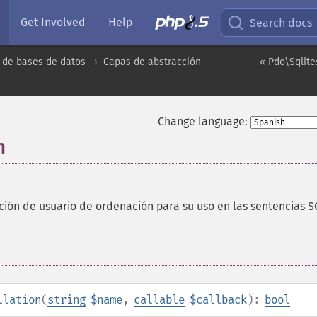
Get Involved
Help
Search docs
 de bases de datos
Capas de abstracción
« Pdo\Sqlite
Change language:
n
ción de usuario de ordenación para su uso en las sentencias 
llation
(
string
$name
,
callable
$callback
):
bool