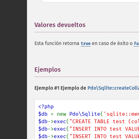
Valores devueltos
¶
Esta función retorna
en caso de éxito o
true
fa
Ejemplos
¶
Ejemplo #1 Ejemplo de
Pdo\Sqlite::createColl
<?php

$db 
= new 
Pdo\Sqlite
(
'sqlite::me
$db
->
exec
(
"CREATE TABLE test (co
$db
->
exec
(
"INSERT INTO test VALU
$db
->
exec
(
"INSERT INTO test VALU