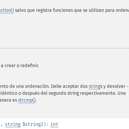
ction()
salvo que registra funciones que se utilizan para orden
 crear o redefinir.
ento de una ordenación. Debe aceptar dos
string
s y devolver
-
es idéntico o después del segundo string respectivamente. Una
manera es
strcmp()
.
1
,
string
$string2
):
int