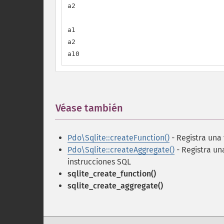
a2

a1

a2

a10
Véase también
¶
Pdo\Sqlite::createFunction()
- Registra una
Pdo\Sqlite::createAggregate()
- Registra un
instrucciones SQL
sqlite_create_function()
sqlite_create_aggregate()