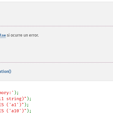
si ocurre un error.
lse
ation()
mory:'
l1 string)"
ES ('a1')"
ES ('a10')"