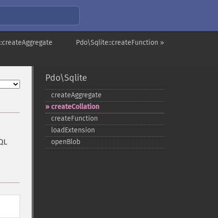
::createAggregate
Pdo\Sqlite::createFunction »
Pdo\Sqlite
createAggregate
createCollation
createFunction
loadExtension
SQL
openBlob