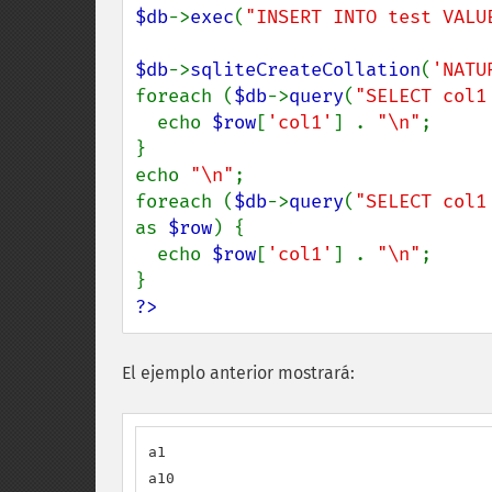
$db
->
exec
(
"INSERT INTO test VALU
$db
->
sqliteCreateCollation
(
'NATU
foreach (
$db
->
query
(
"SELECT col1
  echo 
$row
[
'col1'
] . 
"\n"
;

}

echo 
"\n"
;

foreach (
$db
->
query
(
"SELECT col1
as 
$row
) {

  echo 
$row
[
'col1'
] . 
"\n"
;

?>
El ejemplo anterior mostrará:
a1

a10
