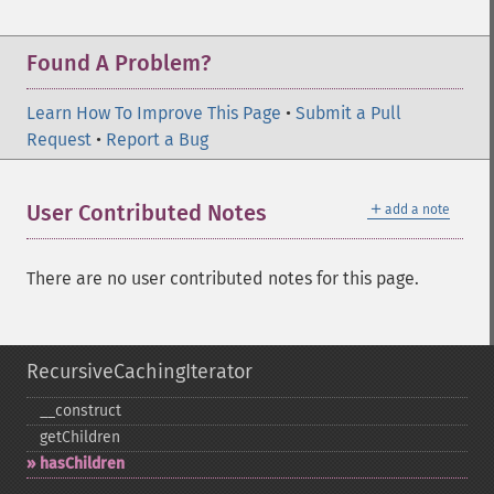
Found A Problem?
Learn How To Improve This Page
•
Submit a Pull
Request
•
Report a Bug
＋
User Contributed Notes
add a note
There are no user contributed notes for this page.
RecursiveCachingIterator
_​_​construct
getChildren
hasChildren