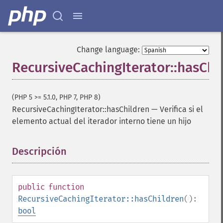
Change language:
RecursiveCachingIterator::hasChi
(PHP 5 >= 5.1.0, PHP 7, PHP 8)
RecursiveCachingIterator::hasChildren
—
Verifica si el
elemento actual del iterador interno tiene un hijo
Descripción
¶
public
function
RecursiveCachingIterator::hasChildren
():
bool