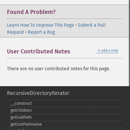
Found A Problem?
Learn How To Improve This Page
•
Submit a Pull
Request
•
Report a Bug
＋
User Contributed Notes
add a note
There are no user contributed notes for this page.
RecursiveDirectoryIterator
_​_​construct
getChildren
getSubPath
getSubPathname