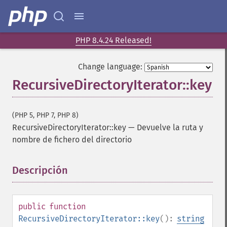
PHP 8.4.24 Released!
Change language:
RecursiveDirectoryIterator::key
(PHP 5, PHP 7, PHP 8)
RecursiveDirectoryIterator::key
—
Devuelve la ruta y
nombre de fichero del directorio
Descripción
¶
public
function
RecursiveDirectoryIterator::key
():
string