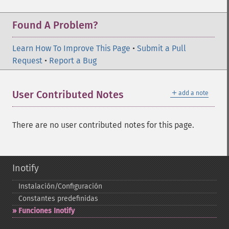
Found A Problem?
Learn How To Improve This Page
•
Submit a Pull
Request
•
Report a Bug
＋
User Contributed Notes
add a note
There are no user contributed notes for this page.
Inotify
Instalación/Configuración
Constantes predefinidas
Funciones Inotify