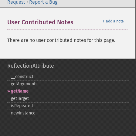
Request
•
Report a Bug
＋
User Contributed Notes
add a note
There are no user contributed notes for this page.
ReflectionAttribute
_​_​construct
getArguments
getName
getTarget
isRepeated
newInstance