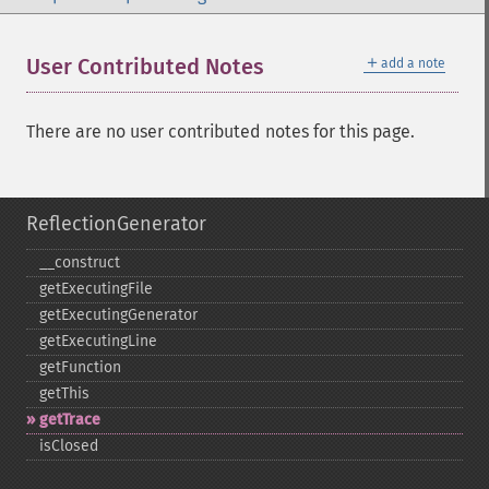
＋
User Contributed Notes
add a note
There are no user contributed notes for this page.
ReflectionGenerator
_​_​construct
getExecutingFile
getExecutingGenerator
getExecutingLine
getFunction
getThis
getTrace
isClosed