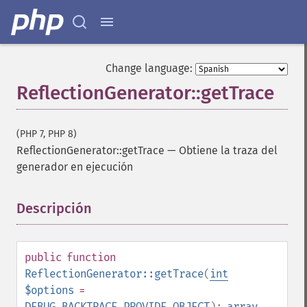
Change language:
ReflectionGenerator::getTrace
(PHP 7, PHP 8)
ReflectionGenerator::getTrace
—
Obtiene la traza del
generador en ejecución
Descripción
¶
public
function
ReflectionGenerator::getTrace
(
int
$options
=
DEBUG_BACKTRACE_PROVIDE_OBJECT
):
array