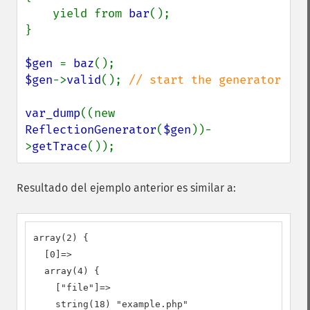
    yield from 
bar
();

}

$gen 
= 
baz
$gen
->
valid
(); 
// start the generator

var_dump
((new 
ReflectionGenerator
(
$gen
))-
>
getTrace
());
Resultado del ejemplo anterior es similar a:
array(2) {

  [0]=>

  array(4) {

    ["file"]=>

    string(18) "example.php"
