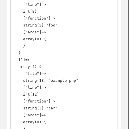
    ["line"]=>

    int(8)

    ["function"]=>

    string(3) "foo"

    ["args"]=>

    array(0) {

    }

  }

  [1]=>

  array(4) {

    ["file"]=>

    string(18) "example.php"

    ["line"]=>

    int(12)

    ["function"]=>

    string(3) "bar"

    ["args"]=>

    array(0) {

    }
