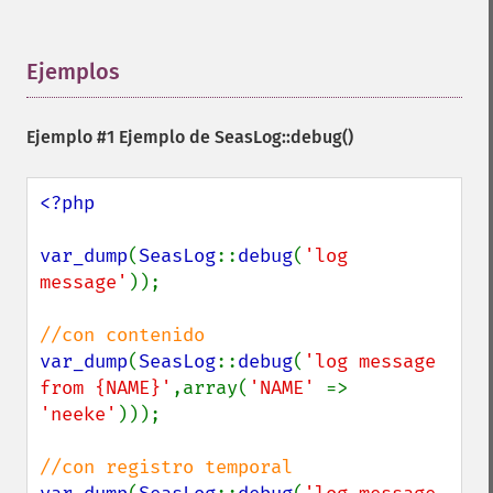
Ejemplos
¶
Ejemplo #1 Ejemplo de
SeasLog::debug()
<?php

var_dump
(
SeasLog
::
debug
(
'log 
message'
));

var_dump
(
SeasLog
::
debug
(
'log message 
from {NAME}'
,array(
'NAME' 
=> 
'neeke'
)));
