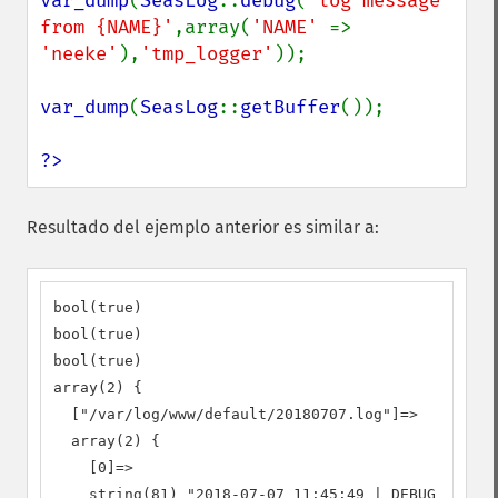
var_dump
(
SeasLog
::
debug
(
'log message 
from {NAME}'
,array(
'NAME' 
=> 
'neeke'
),
'tmp_logger'
));

var_dump
(
SeasLog
::
getBuffer
());

?>
Resultado del ejemplo anterior es similar a:
bool(true)

bool(true)

bool(true)

array(2) {

  ["/var/log/www/default/20180707.log"]=>

  array(2) {

    [0]=>

    string(81) "2018-07-07 11:45:49 | DEBUG | 7326