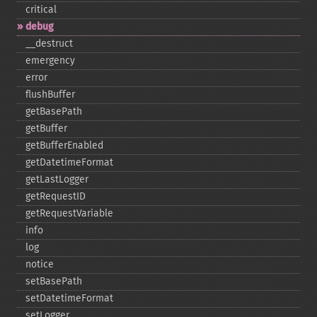
critical
debug
_​_​destruct
emergency
error
flushBuffer
getBasePath
getBuffer
getBufferEnabled
getDatetimeFormat
getLastLogger
getRequestID
getRequestVariable
info
log
notice
setBasePath
setDatetimeFormat
setLogger