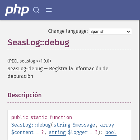
Change language:
SeasLog::debug
(PECL seaslog >=1.0.0)
SeasLog::debug
—
Registra la información de
depuración
Descripción
¶
public
static
function
SeasLog::debug
(
string
$message
,
array
$content
= ?
,
string
$logger
= ?
):
bool