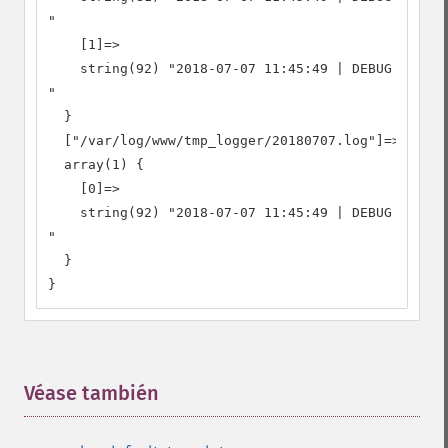
"

    [1]=>

    string(92) "2018-07-07 11:45:49 | DEBUG | 7326
"

  }

  ["/var/log/www/tmp_logger/20180707.log"]=>

  array(1) {

    [0]=>

    string(92) "2018-07-07 11:45:49 | DEBUG | 7326
"

  }

}
Véase también
¶