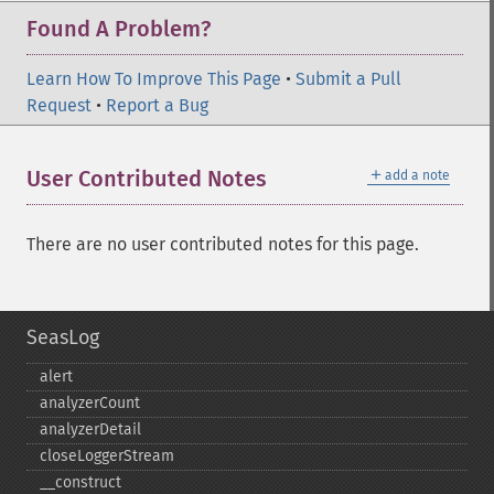
Found A Problem?
Learn How To Improve This Page
•
Submit a Pull
Request
•
Report a Bug
＋
User Contributed Notes
add a note
There are no user contributed notes for this page.
SeasLog
alert
analyzerCount
analyzerDetail
closeLoggerStream
_​_​construct