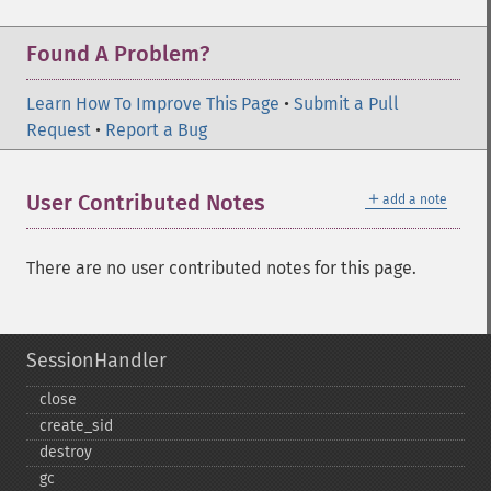
Found A Problem?
Learn How To Improve This Page
•
Submit a Pull
Request
•
Report a Bug
＋
User Contributed Notes
add a note
There are no user contributed notes for this page.
SessionHandler
close
create_​sid
destroy
gc