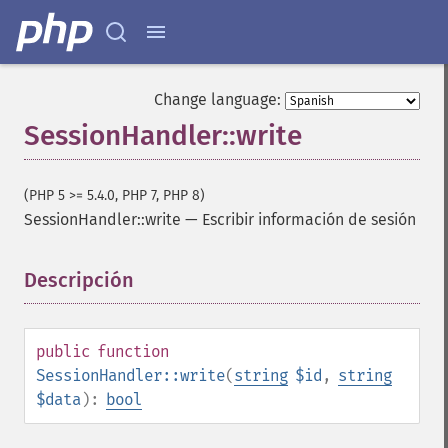
Change language:
SessionHandler::write
(PHP 5 >= 5.4.0, PHP 7, PHP 8)
SessionHandler::write
—
Escribir información de sesión
Descripción
¶
public
function
SessionHandler::write
(
string
$id
,
string
$data
):
bool