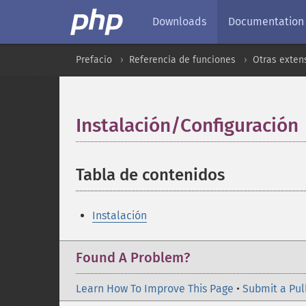
Downloads
Documentation
Prefacio
Referencia de funciones
Otras exten
Instalación/Configuración
Tabla de contenidos
¶
Instalación
Found A Problem?
Learn How To Improve This Page
•
Submit a Pul