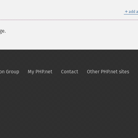
＋
add a
ge.
on Group
My PHP.net
Contact
Other PHP.net sites