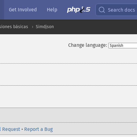
Get Involved
Help
Search docs
siones básicas
Simdjson
Change language:
¶
l Request
•
Report a Bug