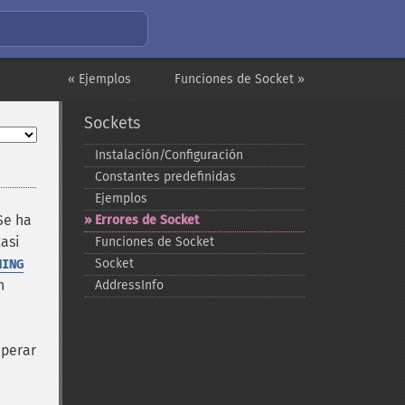
« Ejemplos
Funciones de Socket »
Sockets
Instalación/Configuración
Constantes predefinidas
Ejemplos
Se ha
Errores de Socket
asi
Funciones de Socket
Socket
NING
n
AddressInfo
uperar