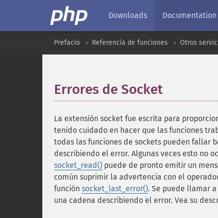
Downloads
Documentation
Prefacio
Referencia de funciones
Otros servic
Errores de Socket
¶
La extensión socket fue escrita para proporcio
tenido cuidado en hacer que las funciones tra
todas las funciones de sockets pueden fallar b
describiendo el error. Algunas veces esto no o
socket_read()
puede de pronto emitir un men
común suprimir la advertencia con el operado
función
socket_last_error()
. Se puede llamar a
una cadena describiendo el error. Vea su desc