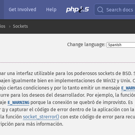
Get Involved
Help
Search docs
ios
Sockets
Change language:
nar una interfaz utilizable para los poderosos sockets de BSD. 
bajen igualmente bien en implementaciones de Win32 y Unix. C
ajo ciertas condiciones y por lo tanto emitir un mensaje
E_WAR
curre para los deseos del desarrollador. Por ejemplo, la funció
saje
porque la conexión se quebró de improvisto. Es
E_WARNING
r
y capturar el código de error dentro de la aplicación con la
@
 la función
socket_strerror()
con este código de error para rec
ripción para más información.