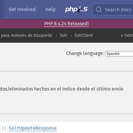
Get Involved
Help
Search docs
PHP 8.4.24 Released!
 para motores de búsqueda
Solr
SolrClient
« Solr
Change language:
dos/eliminados hechos en el índice desde el último envío
():
SolrUpdateResponse