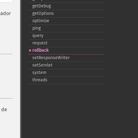
getDebug
hador
getOptions
optimize
ping
query
request
rollback
setResponseWriter
setServlet
system
threads
o de