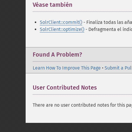
Véase también
¶
SolrClient::commit()
- Finaliza todas las añ
SolrClient::optimize()
- Defragmenta el índi
Found A Problem?
Learn How To Improve This Page
•
Submit a Pul
User Contributed Notes
There are no user contributed notes for this pa