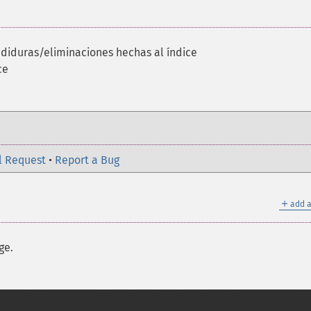
adiduras/eliminaciones hechas al índice
ce
l Request
•
Report a Bug
＋
add a
ge.