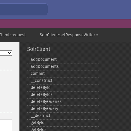
Client::request
SolrClient::setResponseWriter »
SolrClient
addDocument
addDocuments
commit
_​_​construct
deleteById
deleteByIds
deleteByQueries
deleteByQuery
_​_​destruct
getById
getByIds