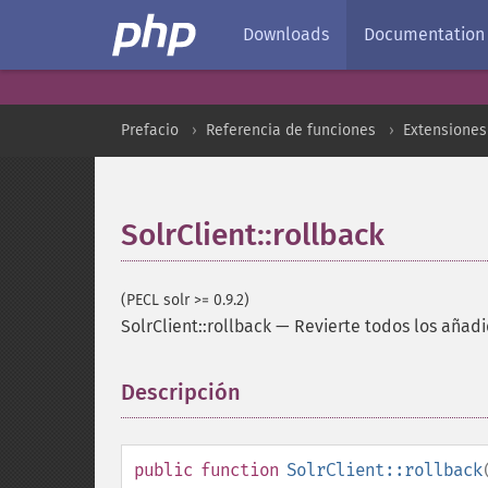
Downloads
Documentation
Prefacio
Referencia de funciones
Extensiones
SolrClient::rollback
(PECL solr >= 0.9.2)
SolrClient::rollback
—
Revierte todos los añadi
Descripción
¶
public
function
SolrClient::rollback