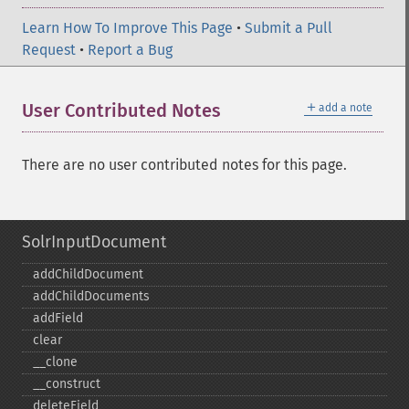
Learn How To Improve This Page
•
Submit a Pull
Request
•
Report a Bug
＋
User Contributed Notes
add a note
There are no user contributed notes for this page.
SolrInputDocument
addChildDocument
addChildDocuments
addField
clear
_​_​clone
_​_​construct
deleteField