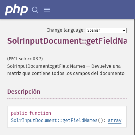
Change language:
SolrInputDocument::getFieldNam
(PECL solr >= 0.9.2)
SolrInputDocument::getFieldNames
—
Devuelve una
matriz que contiene todos los campos del documento
Descripción
¶
public
function
SolrInputDocument::getFieldNames
():
array