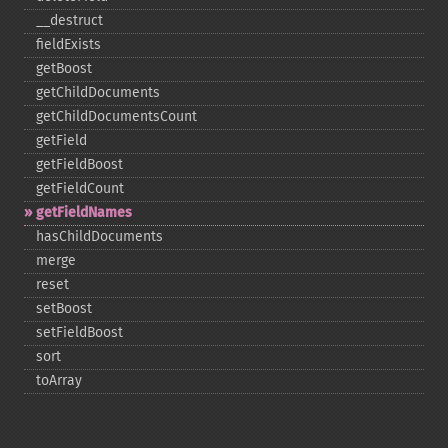
_​_​destruct
fieldExists
getBoost
getChildDocuments
getChildDocumentsCount
getField
getFieldBoost
getFieldCount
getFieldNames
hasChildDocuments
merge
reset
setBoost
setFieldBoost
sort
toArray