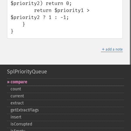
$priority2) return 0;

        return $priority1 > 
$priority2 ? 1 : -1; 

    }

}
＋
add a note
SplPriorityQueue
compare
count
current
extract
getExtractFlags
insert
isCorrupted