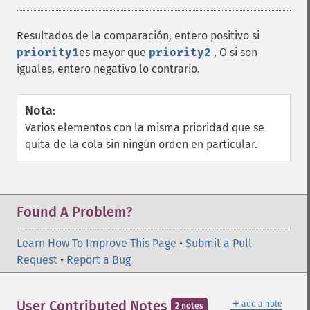
Resultados de la comparación, entero positivo si
priority1
es mayor que
priority2
, O si son
iguales, entero negativo lo contrario.
Nota
:
Varios elementos con la misma prioridad que se
quita de la cola sin ningún orden en particular.
Found A Problem?
Learn How To Improve This Page
•
Submit a Pull
Request
•
Report a Bug
＋
User Contributed Notes
add a note
2 notes