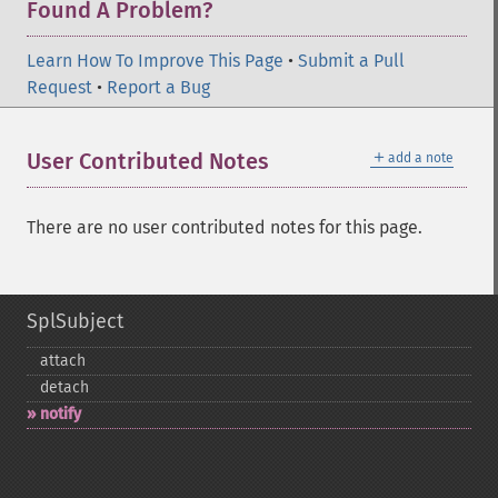
Found A Problem?
Learn How To Improve This Page
•
Submit a Pull
Request
•
Report a Bug
＋
User Contributed Notes
add a note
There are no user contributed notes for this page.
SplSubject
attach
detach
notify