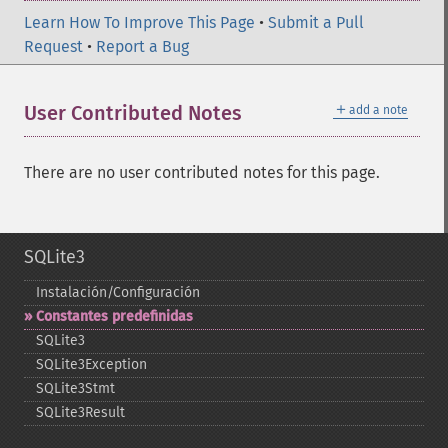
Learn How To Improve This Page
•
Submit a Pull
Request
•
Report a Bug
＋
User Contributed Notes
add a note
There are no user contributed notes for this page.
SQLite3
Instalación/Configuración
Constantes predefinidas
SQLite3
SQLite3Exception
SQLite3Stmt
SQLite3Result