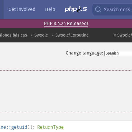
Get Involved
Help
Search docs
PHP 8.4.24 Released!
siones básicas
Swoole
Swoole\Coroutine
« Swoole\
Change language:
ine::getuid
():
ReturnType