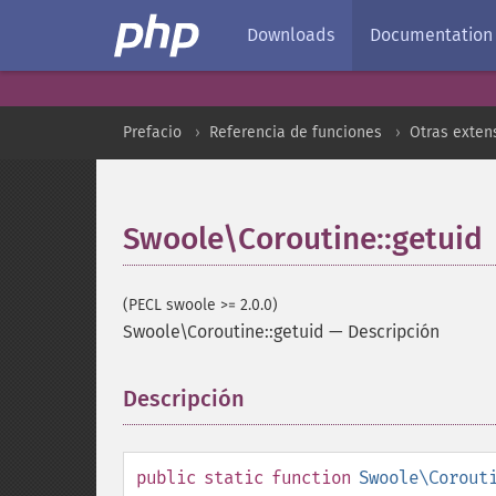
Downloads
Documentation
Prefacio
Referencia de funciones
Otras exten
Swoole\Coroutine::getuid
(PECL swoole >= 2.0.0)
Swoole\Coroutine::getuid
—
Descripción
Descripción
¶
public
static
function
Swoole\Corout