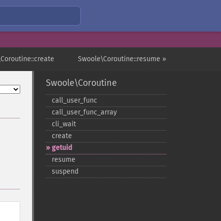
Coroutine::create
Swoole\Coroutine::resume »
Swoole\Coroutine
call_​user_​func
call_​user_​func_​array
cli_​wait
create
getuid
resume
suspend