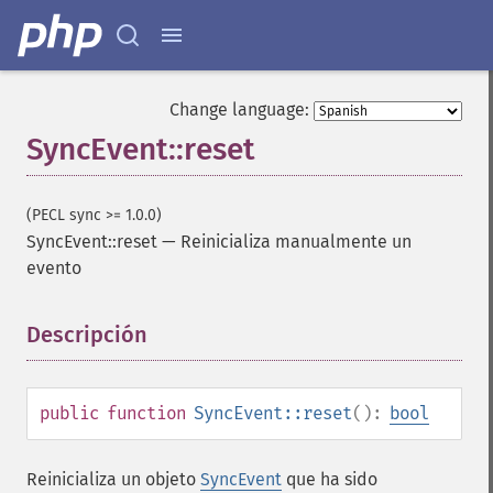
Change language:
SyncEvent::reset
(PECL sync >= 1.0.0)
SyncEvent::reset
—
Reinicializa manualmente un
evento
Descripción
¶
public
function
SyncEvent::reset
():
bool
Reinicializa un objeto
SyncEvent
que ha sido