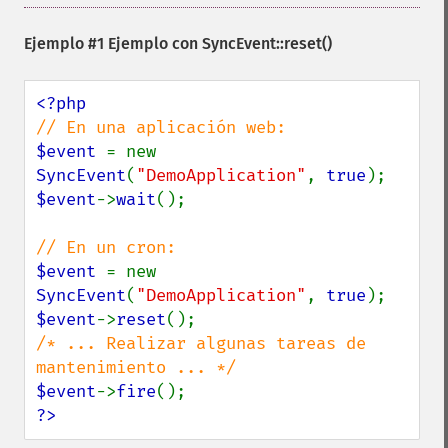
Ejemplo #1 Ejemplo con
SyncEvent::reset()
$event 
= new 
SyncEvent
(
"DemoApplication"
, 
true
$event
->
wait
();

$event 
= new 
SyncEvent
(
"DemoApplication"
, 
true
$event
->
reset
/* ... Realizar algunas tareas de 
$event
->
fire
?>