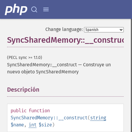
Change language:
SyncSharedMemory::__construct
(PECL sync >= 1.1.0)
SyncSharedMemory::__construct
—
Construye un
nuevo objeto SyncSharedMemory
Descripción
¶
public
function
SyncSharedMemory::__construct
(
string
$name
,
int
$size
)