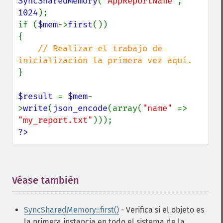
SyncSharedMemory
(
"AppReportName"
, 
1024
);

if (
$mem
->
first
())

{

// Realizar el trabajo de 
}

$result 
= 
$mem
-
>
write
(
json_encode
(array(
"name" 
=> 
"my_report.txt"
?>
Véase también
¶
SyncSharedMemory::first()
- Verifica si el objeto es
la primera instancia en todo el sistema de la