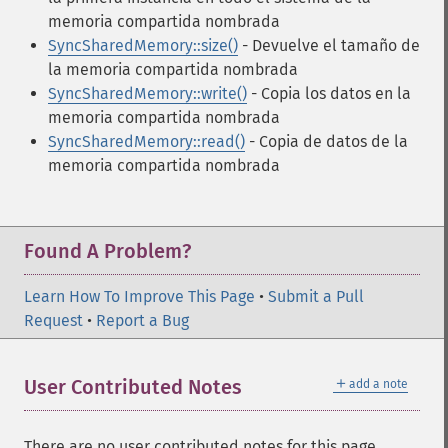
memoria compartida nombrada
SyncSharedMemory::size()
- Devuelve el tamaño de
la memoria compartida nombrada
SyncSharedMemory::write()
- Copia los datos en la
memoria compartida nombrada
SyncSharedMemory::read()
- Copia de datos de la
memoria compartida nombrada
Found A Problem?
Learn How To Improve This Page
•
Submit a Pull
Request
•
Report a Bug
＋
User Contributed Notes
add a note
There are no user contributed notes for this page.