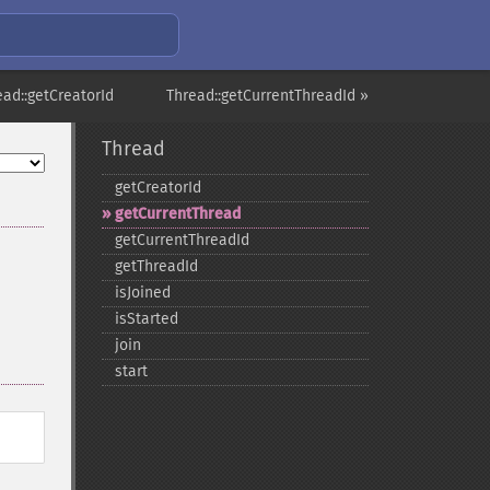
ead::getCreatorId
Thread::getCurrentThreadId »
Thread
getCreatorId
getCurrentThread
getCurrentThreadId
getThreadId
isJoined
isStarted
join
start