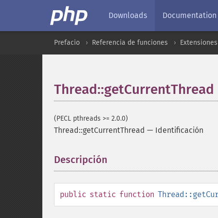
Downloads
Documentation
Prefacio
Referencia de funciones
Extensiones
Thread::getCurrentThread
(PECL pthreads >= 2.0.0)
Thread::getCurrentThread
—
Identificación
Descripción
¶
public
static
function
Thread::getCu