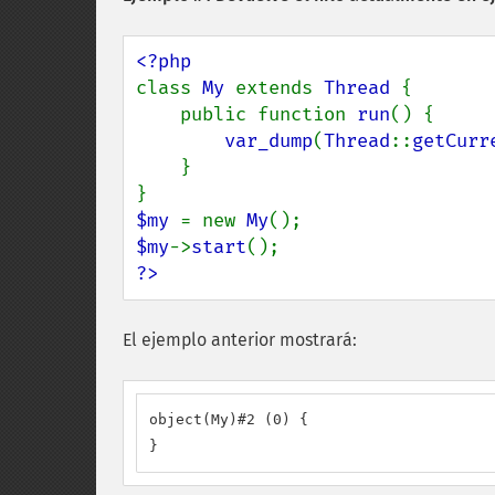
class 
My 
extends 
Thread 
{

    public function 
run
() {

var_dump
(
Thread
::
getCurr
    }

$my 
= new 
My
$my
->
start
?>
El ejemplo anterior mostrará:
object(My)#2 (0) {

}