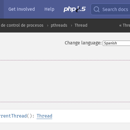
Get Involved
Help
Search docs
 de control de procesos
pthreads
Thread
« Thr
Change language:
rrentThread
():
Thread