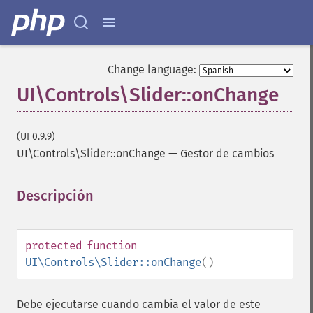
Change language:
UI\Controls\Slider::onChange
(UI 0.9.9)
UI\Controls\Slider::onChange
—
Gestor de cambios
Descripción
¶
protected
function
UI\Controls\Slider::onChange
()
Debe ejecutarse cuando cambia el valor de este