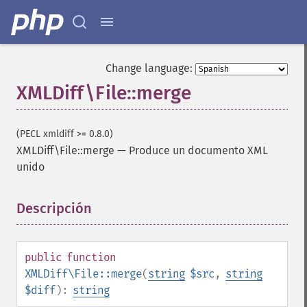
Change language:
XMLDiff\File::merge
(PECL xmldiff >= 0.8.0)
XMLDiff\File::merge
—
Produce un documento XML
unido
Descripción
¶
public
function
XMLDiff\File::merge
(
string
$src
,
string
$diff
):
string