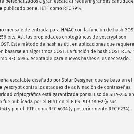
e personalizados a gran escala al requerir grandes cantidade
e publicado por el IETF como RFC 7914.
omo mensaje de entrada para HMAC con la función de hash GOS
56 bits. Así, las propiedades criptográficas de yescrypt son
GOST. Este método de hash es útil en aplicaciones que requier
 basarse en algoritmos GOST. La función de hash GOST R 34.1
como RFC 6986. Aceptable para nuevos hashes si es necesario.
eña escalable diseñado por Solar Designer, que se basa en el
de yescrypt contra los ataques de adivinación de contraseñas
uridad criptográfica está garantizada por su uso de SHA-256 en
 fue publicada por el NIST en el FIPS PUB 180-2 (y sus
-4) y por el IETF como RFC 4634 (y posteriormente RFC 6234).