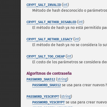
(
int
)
CRYPT_SALT_INVALID
Método de hash desconocido o parámetros 
(
int
)
CRYPT_SALT_METHOD_DISABLED
El método de hash ya no está permitido pa
(
int
)
CRYPT_SALT_METHOD_LEGACY
El método de hash ya no se considera lo su
(
int
)
CRYPT_SALT_TOO_CHEAP
El costo de los parámetros se considera d
Algoritmos de contraseña
(
string
)
PASSWORD_SHA512
se usa para crear nuevos 
PASSWORD_SHA512
(
string
)
PASSWORD_YESCRYPT
se usa para crear nuevo
PASSWORD_YESCRYPT