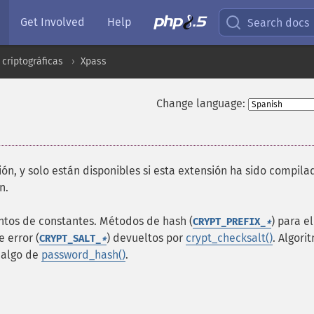
Get Involved
Help
Search docs
criptográficas
Xpass
Change language:
ión, y solo están disponibles si esta extensión ha sido compila
n.
ntos de constantes. Métodos de hash (
) para el
CRYPT_PREFIX_
*
e error (
) devueltos por
crypt_checksalt()
. Algori
CRYPT_SALT_
*
 algo de
password_hash()
.