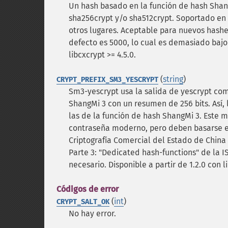
Un hash basado en la función de hash Shang
sha256crypt y/o sha512crypt. Soportado en 
otros lugares. Aceptable para nuevos hashe
defecto es 5000, lo cual es demasiado baj
libcxcrypt >= 4.5.0.
(
string
)
CRYPT_PREFIX_SM3_YESCRYPT
Sm3-yescrypt usa la salida de yescrypt co
ShangMi 3 con un resumen de 256 bits. Así,
las de la función de hash ShangMi 3. Este 
contraseña moderno, pero deben basarse en
Criptografía Comercial del Estado de China
Parte 3: "Dedicated hash-functions" de la I
necesario.
Disponible a partir de 1.2.0 con l
Códigos de error
(
int
)
CRYPT_SALT_OK
No hay error.