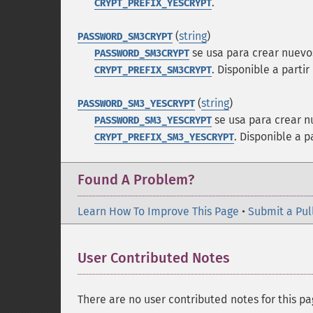
.
CRYPT_PREFIX_YESCRYPT
(
string
)
PASSWORD_SM3CRYPT
se usa para crear nuevo
PASSWORD_SM3CRYPT
.
Disponible a partir 
CRYPT_PREFIX_SM3CRYPT
(
string
)
PASSWORD_SM3_YESCRYPT
se usa para crear n
PASSWORD_SM3_YESCRYPT
.
Disponible a pa
CRYPT_PREFIX_SM3_YESCRYPT
Found A Problem?
Learn How To Improve This Page
•
Submit a Pul
User Contributed Notes
There are no user contributed notes for this pa