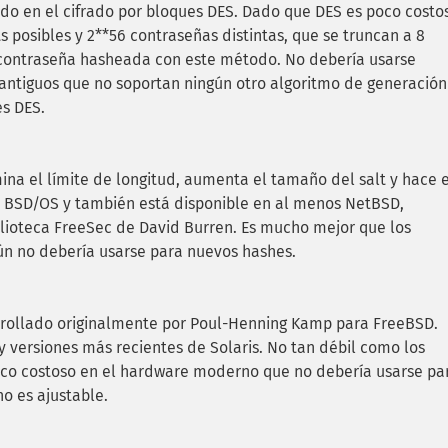
ado en el cifrado por bloques DES. Dado que DES es poco costo
s posibles y 2**56 contraseñas distintas, que se truncan a 8
r contraseña hasheada con este método. No debería usarse
antiguos que no soportan ningún otro algoritmo de generación
es DES.
ina el límite de longitud, aumenta el tamaño del salt y hace e
I BSD/OS y también está disponible en al menos NetBSD,
lioteca FreeSec de David Burren. Es mucho mejor que los
aún no debería usarse para nuevos hashes.
rrollado originalmente por Poul-Henning Kamp para FreeBSD.
y versiones más recientes de Solaris. No tan débil como los
oco costoso en el hardware moderno que no debería usarse pa
o es ajustable.