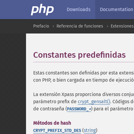
Downloads
Documentation
Prefacio
Referencia de funciones
Extensiones 
Constantes predefinidas
¶
Estas constantes son definidas por esta extens
con PHP, o bien cargada en tiempo de ejecució
La extensión Xpass proporciona diversos conju
parámetro prefix de
crypt_gensalt()
. Códigos d
de contraseña (
) para el parámetro
PASSWORD_
*
Métodos de hash
(
string
)
CRYPT_PREFIX_STD_DES