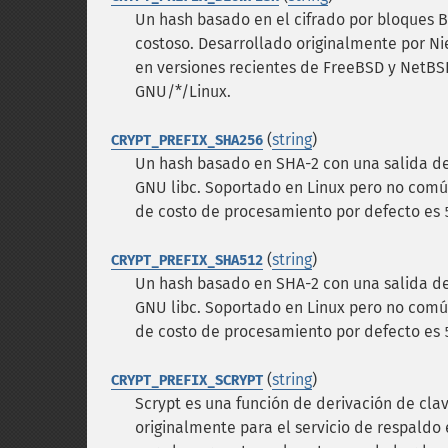
Un hash basado en el cifrado por bloques B
costoso. Desarrollado originalmente por N
en versiones recientes de FreeBSD y NetBSD,
GNU/*/Linux.
(
string
)
CRYPT_PREFIX_SHA256
Un hash basado en SHA-2 con una salida de 
GNU libc. Soportado en Linux pero no comú
de costo de procesamiento por defecto es
(
string
)
CRYPT_PREFIX_SHA512
Un hash basado en SHA-2 con una salida de 
GNU libc. Soportado en Linux pero no comú
de costo de procesamiento por defecto es
(
string
)
CRYPT_PREFIX_SCRYPT
Scrypt es una función de derivación de cla
originalmente para el servicio de respaldo