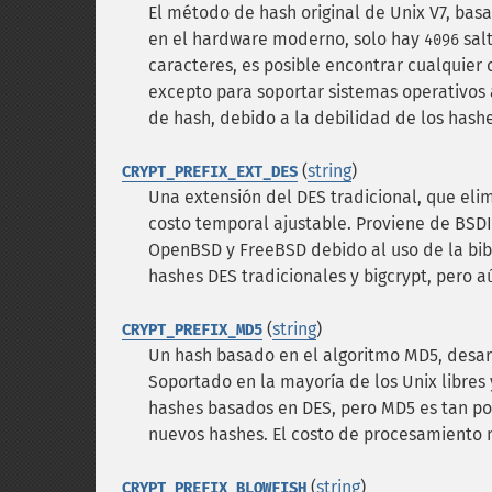
El método de hash original de Unix V7, bas
en el hardware moderno, solo hay
salt
4096
caracteres, es posible encontrar cualquie
excepto para soportar sistemas operativos 
de hash, debido a la debilidad de los hash
(
string
)
CRYPT_PREFIX_EXT_DES
Una extensión del DES tradicional, que elim
costo temporal ajustable. Proviene de BSD
OpenBSD y FreeBSD debido al uso de la bib
hashes DES tradicionales y bigcrypt, pero 
(
string
)
CRYPT_PREFIX_MD5
Un hash basado en el algoritmo MD5, desa
Soportado en la mayoría de los Unix libres 
hashes basados en DES, pero MD5 es tan p
nuevos hashes. El costo de procesamiento n
(
string
)
CRYPT_PREFIX_BLOWFISH