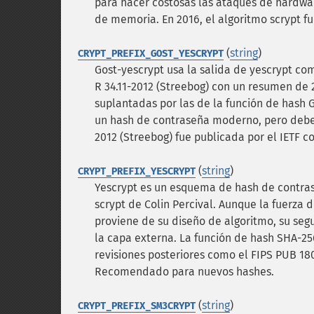
para hacer costosas las ataques de hardwar
de memoria. En 2016, el algoritmo scrypt fu
(
string
)
CRYPT_PREFIX_GOST_YESCRYPT
Gost-yescrypt usa la salida de yescrypt c
R 34.11-2012 (Streebog) con un resumen de 2
suplantadas por las de la función de hash 
un hash de contraseña moderno, pero deben
2012 (Streebog) fue publicada por el IETF 
(
string
)
CRYPT_PREFIX_YESCRYPT
Yescrypt es un esquema de hash de contras
scrypt de Colin Percival. Aunque la fuerza 
proviene de su diseño de algoritmo, su seg
la capa externa. La función de hash SHA-256
revisiones posteriores como el FIPS PUB 180
Recomendado para nuevos hashes.
(
string
)
CRYPT_PREFIX_SM3CRYPT