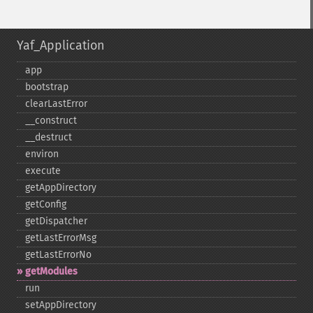
Yaf_Application
app
bootstrap
clearLastError
_​_​construct
_​_​destruct
environ
execute
getAppDirectory
getConfig
getDispatcher
getLastErrorMsg
getLastErrorNo
getModules
run
setAppDirectory