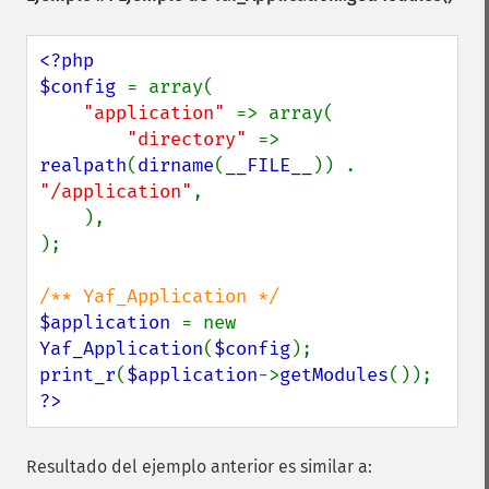
<?php

$config 
= array(

"application" 
=> array(

"directory" 
=> 
realpath
(
dirname
(
__FILE__
)) . 
"/application"
,

    ),

);

$application 
= new 
Yaf_Application
(
$config
print_r
(
$application
->
getModules
?>
Resultado del ejemplo anterior es similar a: