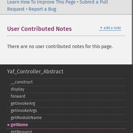
Learn How To Improve This Page
•
Submit a Pull
Request
•
Report a Bug
＋
User Contributed Notes
add a note
There are no user contributed notes for this page.
Yaf_Controller_Abstract
_​_​construct
display
forward
getInvokeArg
getInvokeArgs
getModuleName
getName
getRequest