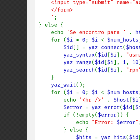
    <input type="submit" name="action" value="Buscar" />

    </form>

    '
;

} else {

    echo 
'Se encontro para ' 
. 
h
    for (
$i 
= 
0
; 
$i 
< 
$num_hosts
$id
[] = 
yaz_connect
(
$hos
yaz_syntax
(
$id
[
$i
], 
"usm
yaz_range
(
$id
[
$i
], 
1
, 
10
yaz_search
(
$id
[
$i
], 
"rpn
    }

yaz_wait
();

    for (
$i 
= 
0
; 
$i 
< 
$num_hosts
        echo 
'<hr />' 
. 
$host
[
$i
$error 
= 
yaz_error
(
$id
[
$
        if (!empty(
$error
)) {

            echo 
"Error: 
$error
"
;
        } else {

$hits 
= 
yaz_hits
(
$id