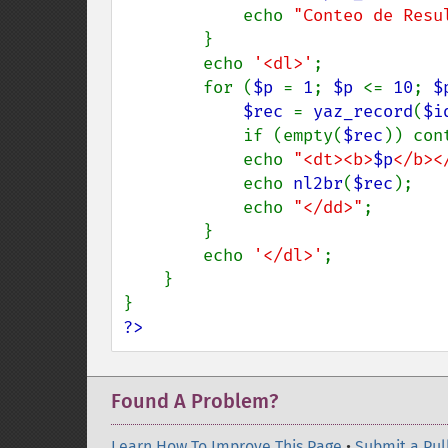
            echo 
"Conteo de Resu
        }

        echo 
'<dl>'
;

        for (
$p 
= 
1
; 
$p 
<= 
10
; 
$
$rec 
= 
yaz_record
(
$i
            if (empty(
$rec
)) cont
            echo 
"<dt><b>
$p
</b><
            echo 
nl2br
(
$rec
);

            echo 
"</dd>"
;

        }

        echo 
'</dl>'
;

    }

?>
Found A Problem?
Learn How To Improve This Page
•
Submit a Pul