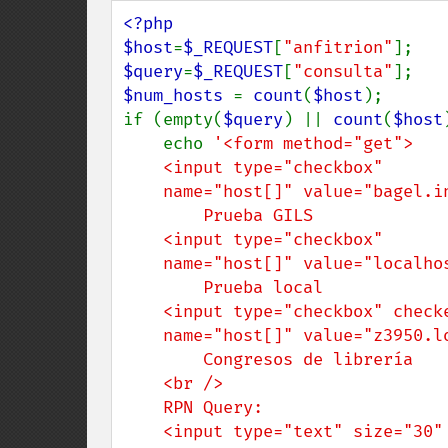
<?php

$host
=
$_REQUEST
[
"anfitrion"
$query
=
$_REQUEST
[
"consulta"
$num_hosts 
= 
count
(
$host
);

if (empty(
$query
) || 
count
(
$host
    echo 
'<form method="get">

    <input type="checkbox"

    name="host[]" value="bagel.indexdata.dk/gils" />

        Prueba GILS

    <input type="checkbox"

    name="host[]" value="localhost:9999/Default" />

        Prueba local

    <input type="checkbox" checked="checked"

    name="host[]" value="z3950.loc.gov:7090/voyager" />

        Congresos de librería

    <br />

    RPN Query:

    <input type="text" size="30" name="query" />
