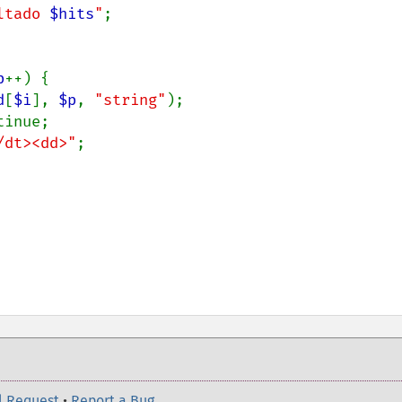
ltado 
$hits
"
;

p
++) {

d
[
$i
], 
$p
, 
"string"
);

inue;

/dt><dd>"
;

l Request
•
Report a Bug