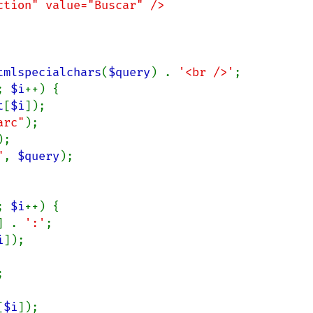
tmlspecialchars
(
$query
) . 
'<br />'
;

; 
$i
++) {

t
[
$i
]);

arc"
);

);

"
, 
$query
);

; 
$i
++) {

] . 
':'
;

i
]);



[
$i
]);
