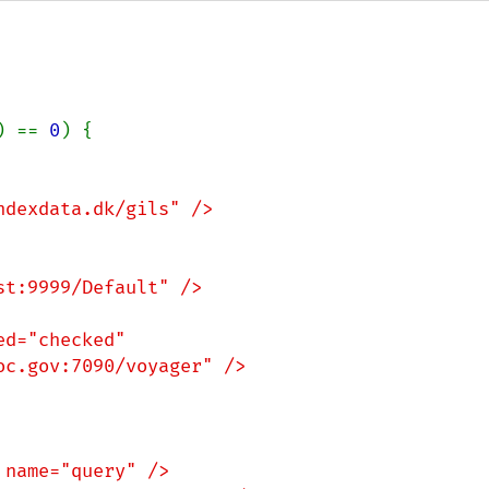
) == 
0
) {
