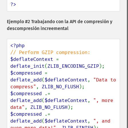
?>
Ejemplo #2 Trabajando con la API de compresión y
descompresión increemental
$deflateContext 
= 
deflate_init
(
ZLIB_ENCODING_GZIP
$compressed 
= 
deflate_add
(
$deflateContext
, 
"Data to 
compress"
, 
ZLIB_NO_FLUSH
$compressed 
.= 
deflate_add
(
$deflateContext
, 
", more 
data"
, 
ZLIB_NO_FLUSH
$compressed 
.= 
deflate_add
(
$deflateContext
, 
", and 
even more data!"
, 
ZLIB_FINISH
);
