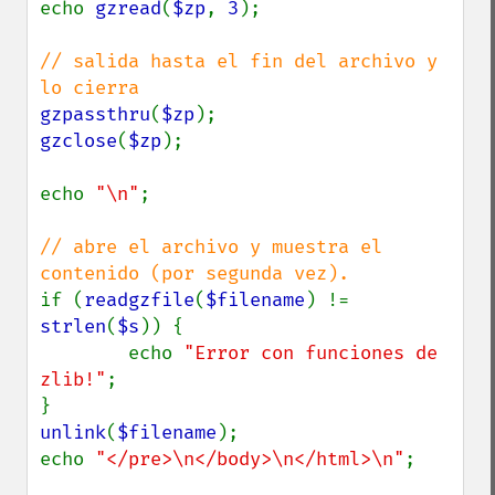
echo 
gzread
(
$zp
, 
3
);

// salida hasta el fin del archivo y 
gzpassthru
(
$zp
gzclose
(
$zp
);

echo 
"\n"
;

// abre el archivo y muestra el 
if (
readgzfile
(
$filename
) != 
strlen
(
$s
)) {

        echo 
"Error con funciones de 
zlib!"
;

unlink
(
$filename
);

echo 
"</pre>\n</body>\n</html>\n"
;
