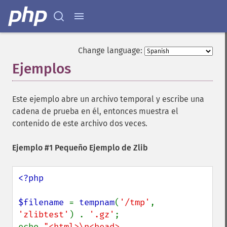
Change language:
Ejemplos
¶
Este ejemplo abre un archivo temporal y escribe una
cadena de prueba en él, entonces muestra el
contenido de este archivo dos veces.
Ejemplo #1 Pequeño Ejemplo de Zlib
<?php

$filename 
= 
tempnam
(
'/tmp'
, 
'zlibtest'
) . 
'.gz'
;

echo 
"<html>\n<head>