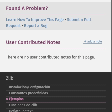
Found A Problem?
Learn How To Improve This Page
•
Submit a Pull
Request
•
Report a Bug
＋
User Contributed Notes
add a note
There are no user contributed notes for this page.
Zlib
Instalación/Configuración
Constantes predefinidas
Ejemplos
Funciones de Zlib
DeflateContext