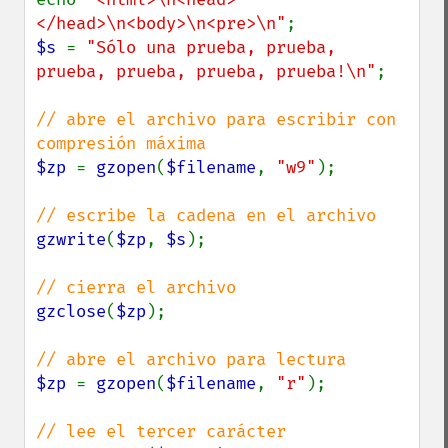
</head>\n<body>\n<pre>\n"
$s 
= 
"Sólo una prueba, prueba, 
prueba, prueba, prueba, prueba!\n"
;

// abre el archivo para escribir con 
$zp 
= 
gzopen
(
$filename
, 
"w9"
);

gzwrite
(
$zp
, 
$s
);

gzclose
(
$zp
);

$zp 
= 
gzopen
(
$filename
, 
"r"
);
