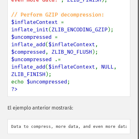
$inflateContext 
= 
inflate_init
(
ZLIB_ENCODING_GZIP
$uncompressed 
= 
inflate_add
(
$inflateContext
, 
$compressed
, 
ZLIB_NO_FLUSH
$uncompressed 
.= 
inflate_add
(
$inflateContext
, 
NULL
, 
ZLIB_FINISH
);

echo 
$uncompressed
?>
El ejemplo anterior mostrará: