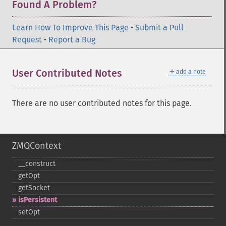
Found A Problem?
Learn How To Improve This Page
•
Submit a Pull
Request
•
Report a Bug
＋
User Contributed Notes
add a note
There are no user contributed notes for this page.
ZMQContext
_​_​construct
getOpt
getSocket
isPersistent
setOpt