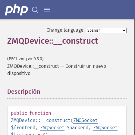
Change language:
ZMQDevice::__construct
(PECL zmq >= 0.5.0)
ZMQDevice::__construct
—
Construir un nuevo
dispositivo
Descripción
¶
public
function
ZMQDevice::__construct
(
ZMQSocket
$frontend
,
ZMQSocket
$backend
,
ZMQSocket
$listener
= ?
)