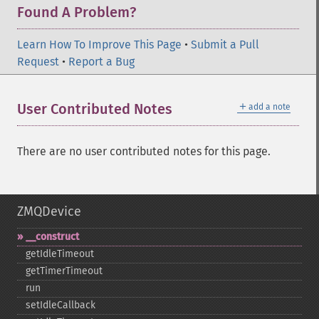
Found A Problem?
Learn How To Improve This Page
•
Submit a Pull
Request
•
Report a Bug
＋
User Contributed Notes
add a note
There are no user contributed notes for this page.
ZMQDevice
_​_​construct
getIdleTimeout
getTimerTimeout
run
setIdleCallback