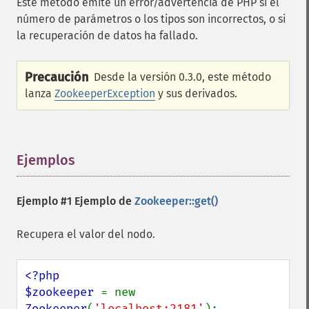
Este método emite un error/advertencia de PHP si el
número de parámetros o los tipos son incorrectos, o si
la recuperación de datos ha fallado.
Precaución
Desde la versión 0.3.0, este método
lanza
ZookeeperException
y sus derivados.
Ejemplos
¶
Ejemplo #1 Ejemplo de
Zookeeper::get()
Recupera el valor del nodo.
<?php

$zookeeper 
= new 
Zookeeper
(
'localhost:2181'