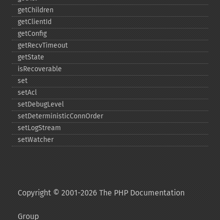
getChildren
getClientId
getConfig
getRecvTimeout
getState
isRecoverable
set
setAcl
setDebugLevel
setDeterministicConnOrder
setLogStream
setWatcher
Copyright © 2001-2026 The PHP Documentation
Group