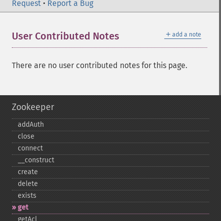
Request
•
Report a Bug
＋
User Contributed Notes
add a note
There are no user contributed notes for this page.
Zookeeper
addAuth
close
connect
_​_​construct
create
delete
exists
get
getAcl