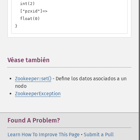
  int(2)

  ["pzxid"]=>

  float(0)

}
Véase también
¶
Zookeeper::set()
- Define los datos asociados a un
nodo
ZookeeperException
Found A Problem?
Learn How To Improve This Page
•
Submit a Pull