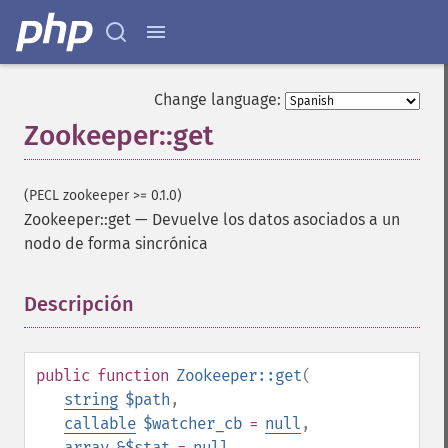
Change language:
Zookeeper::get
(PECL zookeeper >= 0.1.0)
Zookeeper::get
—
Devuelve los datos asociados a un
nodo de forma sincrónica
Descripción
¶
public
function
Zookeeper::get
(
string
$path
,
callable
$watcher_cb
=
null
,
array
&$stat
=
null
,