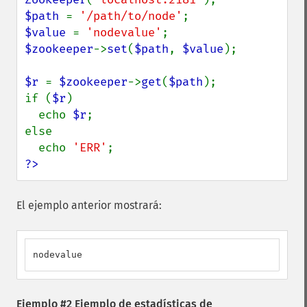
$path 
= 
'/path/to/node'
$value 
= 
'nodevalue'
$zookeeper
->
set
(
$path
, 
$value
);

$r 
= 
$zookeeper
->
get
(
$path
);

if (
$r
)

  echo 
$r
;

else

  echo 
'ERR'
?>
El ejemplo anterior mostrará:
nodevalue
Ejemplo #2 Ejemplo de estadísticas de