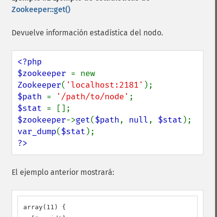
Zookeeper::get()
Devuelve información estadística del nodo.
<?php

$zookeeper 
= new 
Zookeeper
(
'localhost:2181'
$path 
= 
'/path/to/node'
$stat 
$zookeeper
->
get
(
$path
, 
null
, 
$stat
var_dump
(
$stat
?>
El ejemplo anterior mostrará:
array(11) {
