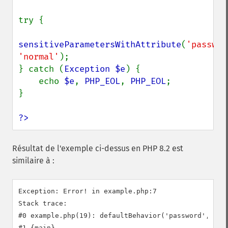
try {

sensitiveParametersWithAttribute
(
'passwor
'normal'
);

} catch (
Exception $e
) {

    echo 
$e
, 
PHP_EOL
, 
PHP_EOL
;

}

?>
Résultat de l'exemple ci-dessus en PHP 8.2 est
similaire à :
Exception: Error! in example.php:7

Stack trace:

#0 example.php(19): defaultBehavior('password', 'nor
#1 {main}
