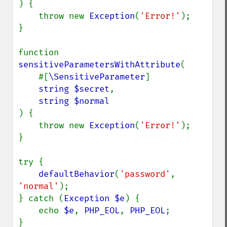
) {

    throw new 
Exception
(
'Error!'
);

}

function 
sensitiveParametersWithAttribute
(

    #[
\SensitiveParameter
]

string $secret
,

) {

    throw new 
Exception
(
'Error!'
);

}

try {

defaultBehavior
(
'password'
, 
'normal'
);

} catch (
Exception $e
) {

    echo 
$e
, 
PHP_EOL
, 
PHP_EOL
;

}
