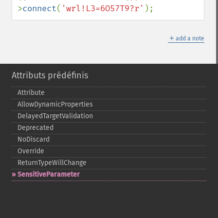
>
connect
(
'wrl!L3=6O57T9?r'
);
＋
add a note
Attributs prédéfinis
Attribute
AllowDynamicProperties
DelayedTargetValidation
Deprecated
NoDiscard
Override
ReturnTypeWillChange
SensitiveParameter