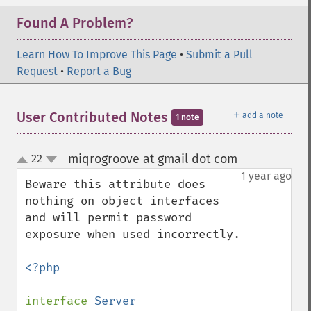
Found A Problem?
Learn How To Improve This Page
•
Submit a Pull
Request
•
Report a Bug
＋
User Contributed Notes
add a note
1 note
miqrogroove at gmail dot com
22
¶
up
down
1 year ago
Beware this attribute does 
nothing on object interfaces 
and will permit password 
exposure when used incorrectly.

<?php

interface 