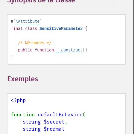
Synopsis de la classe
¶
#[
\Attribute
]
final
class
SensitiveParameter
{
/* Méthodes */
public
function
__construct
()
}
Exemples
<?php

function 
defaultBehavior
(

string $secret
,
