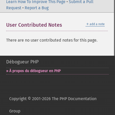
Learn How To Improve This Page
•
Submit a Pull
Request
•
Report a Bug
＋
User Contributed Notes
add a note
There are no user contributed notes for this page.
Débogueur PHP
À propos du débogueur en PHP
Copyright © 2001-2026 The PHP Documentation
Group