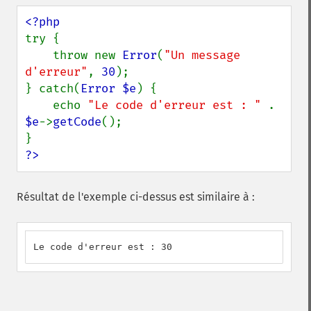
try {

    throw new 
Error
(
"Un message 
d'erreur"
, 
30
);

} catch(
Error $e
) {

    echo 
"Le code d'erreur est : " 
. 
$e
->
getCode
();

?>
Résultat de l'exemple ci-dessus est similaire à :
Le code d'erreur est : 30