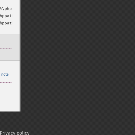
%\php-cgi.exe'].instanceMaxRequests:10000

hppath%\php-cgi.exe'].environmentVariables.[name='PHP_FC
 note
Privacy policy