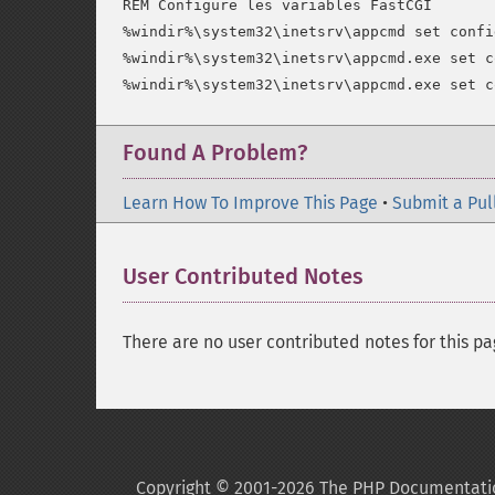
REM Configure les variables FastCGI

%windir%\system32\inetsrv\appcmd set confi
%windir%\system32\inetsrv\appcmd.exe set c
Found A Problem?
Learn How To Improve This Page
•
Submit a Pul
User Contributed Notes
There are no user contributed notes for this pa
Copyright © 2001-2026 The PHP Documentati