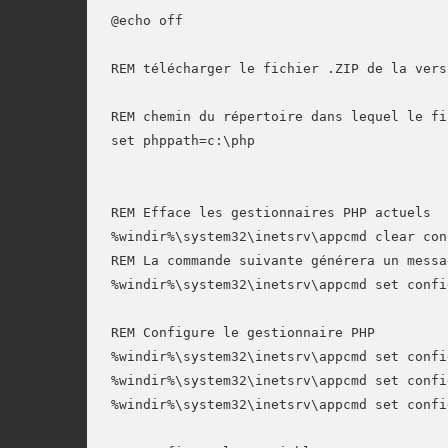
@echo off

REM télécharger le fichier .ZIP de la vers
REM chemin du répertoire dans lequel le fi
set phppath=c:\php

REM Efface les gestionnaires PHP actuels

%windir%\system32\inetsrv\appcmd clear con
REM La commande suivante générera un messa
%windir%\system32\inetsrv\appcmd set confi
REM Configure le gestionnaire PHP

%windir%\system32\inetsrv\appcmd set confi
%windir%\system32\inetsrv\appcmd set confi
%windir%\system32\inetsrv\appcmd set confi