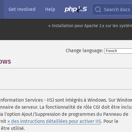
Get Involved
Help
Search docs
« Installation pour Apache 2.x sur les syst
Change language:
dows
¶
 Information Services - IIS) sont intégrés à Windows. Sur Windo
onnaire de serveur. La fonctionnalité de rôle CGI doit être inclu
 via l'option Ajout/Suppression de programmes du Panneau de
rnit
» des instructions détaillées pour activer IIS
. Pour le
tre utilisé.