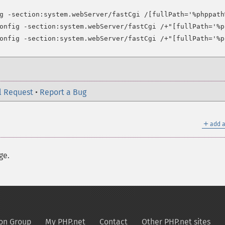
g -section:system.webServer/fastCgi /[fullPath='%phppath
onfig -section:system.webServer/fastCgi /+"[fullPath='%p
l Request
•
Report a Bug
＋
add a
ge.
on Group
My PHP.net
Contact
Other PHP.net sites