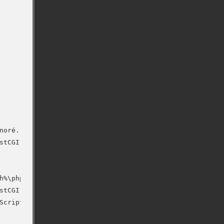
oré.

tCGI']

h%\php-cgi.exe']

stCGI',path='*.php',verb='*',modules='FastCgiModule',scr
cript
