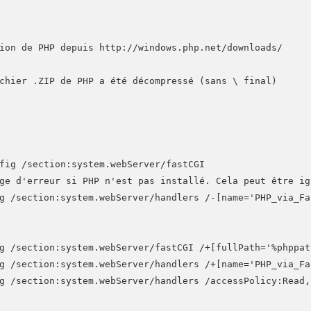
ion de PHP depuis http://windows.php.net/downloads/

chier .ZIP de PHP a été décompressé (sans \ final)

fig /section:system.webServer/fastCGI

ge d'erreur si PHP n'est pas installé. Cela peut être ign
g /section:system.webServer/handlers /-[name='PHP_via_Fas
g /section:system.webServer/fastCGI /+[fullPath='%phppat
g /section:system.webServer/handlers /+[name='PHP_via_Fa
g /section:system.webServer/handlers /accessPolicy:Read,S