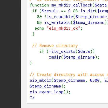
function 
my_mkdir_callback
(
$data
 if (
$result 
== 
0 
&& 
is_dir
(
$tem
   && !
is_readable
(
$temp_dirname
)
   && 
is_writable
(
$temp_dirname
)
  echo 
"eio_mkdir_ok"
;

 }

// Remove directory

if (
file_exists
(
$data
))

rmdir
(
$temp_dirname
);

}

eio_mkdir
(
$temp_dirname
, 
0300
, 
E
$temp_dirname
eio_event_loop
?>