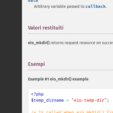
data
Arbitrary variable passed to
callback
.
Valori restituiti
¶
eio_mkdir()
returns request resource on succe
Esempi
¶
Example #1
eio_mkdir()
example
<?php

$temp_dirname 
= 
"eio-temp-dir"
;
