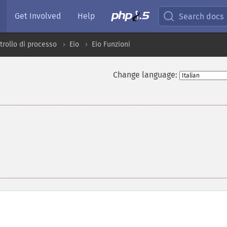
Get Involved
Help
Search docs
trollo di processo
Eio
Eio Funzioni
Change language: