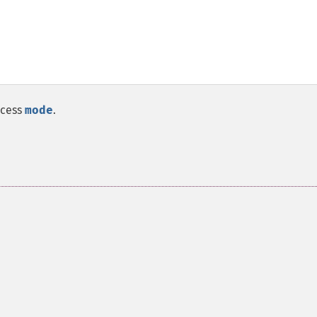
ccess
mode
.