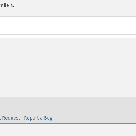
mile a:
l Request
•
Report a Bug