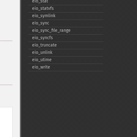
eio_​stat
eio_​statvfs
eio_​symlink
eio_​sync
eio_​sync_​file_​range
eio_​syncfs
eio_​truncate
eio_​unlink
eio_​utime
eio_​write