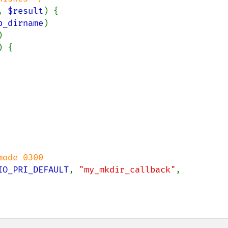
, 
$result
) {

p_dirname
)



) {

IO_PRI_DEFAULT
, 
"my_mkdir_callback"
, 