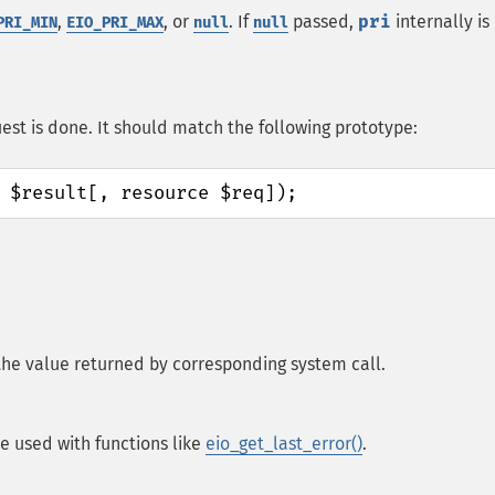
,
, or
. If
passed,
pri
internally is
PRI_MIN
EIO_PRI_MAX
null
null
est is done. It should match the following prototype:
 $result[, resource $req]);
, the value returned by corresponding system call.
e used with functions like
eio_get_last_error()
.