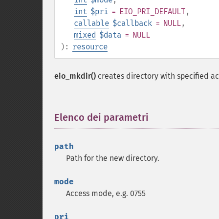
int
$pri
= EIO_PRI_DEFAULT
,
callable
$callback
= NULL
,
mixed
$data
= NULL
):
resource
eio_mkdir()
creates directory with specified a
Elenco dei parametri
¶
path
Path for the new directory.
mode
Access mode, e.g. 0755
pri