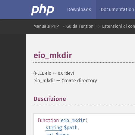
Downloads
Documentation
Manuale PHP
Guida Funzioni
Estensioni di con
eio_mkdir
(PECL eio >= 0.0.1dev)
eio_mkdir
—
Create directory
Descrizione
¶
function
eio_mkdir
(
string
$path
,
int
$mode
,