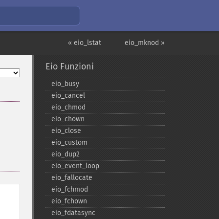
« eio_lstat
eio_mknod »
Eio Funzioni
eio_​busy
eio_​cancel
eio_​chmod
eio_​chown
eio_​close
eio_​custom
eio_​dup2
eio_​event_​loop
eio_​fallocate
eio_​fchmod
eio_​fchown
eio_​fdatasync