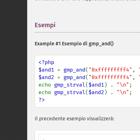
Esempi
¶
Example #1 Esempio di
gmp_and()
<?php

$and1 
= 
gmp_and
(
"0xfffffffff4"
, 
$and2 
= 
gmp_and
(
"0xfffffffff4"
, 
echo 
gmp_strval
(
$and1
) . 
"\n"
;

echo 
gmp_strval
(
$and2
) . 
"\n"
?>
Il precedente esempio visualizzerà: