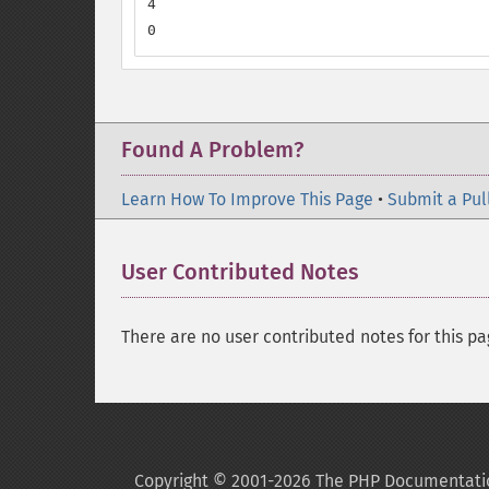
4

0
Found A Problem?
Learn How To Improve This Page
•
Submit a Pul
User Contributed Notes
There are no user contributed notes for this pa
Copyright © 2001-2026 The PHP Documentati