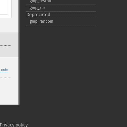
gmp_​testbit
gmp_​xor
Deprecated
gmp_​random
 note
Privacy policy