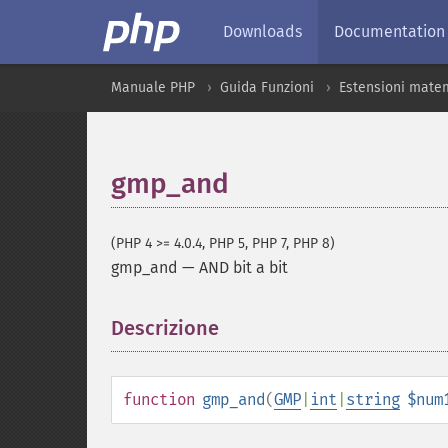
Downloads
Documentation
Manuale PHP
Guida Funzioni
Estensioni mate
gmp_and
(PHP 4 >= 4.0.4, PHP 5, PHP 7, PHP 8)
gmp_and
—
AND bit a bit
Descrizione
¶
function
gmp_and
(
GMP
|
int
|
string
$num