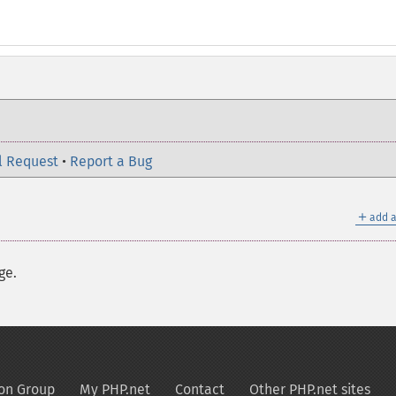
l Request
•
Report a Bug
＋
add a
ge.
on Group
My PHP.net
Contact
Other PHP.net sites