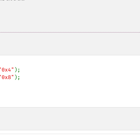
"0x4"
"0x8"
);
