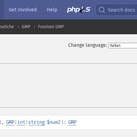
Get Involved
Help
Search docs
matiche
GMP
Funzioni GMP
Change language:
1
,
GMP
|
int
|
string
$num2
):
GMP