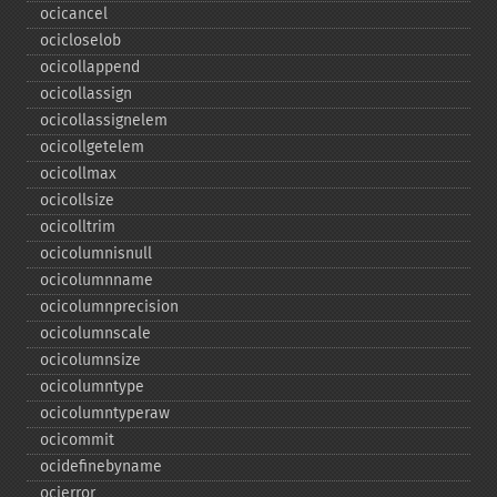
ocicancel
ocicloselob
ocicollappend
ocicollassign
ocicollassignelem
ocicollgetelem
ocicollmax
ocicollsize
ocicolltrim
ocicolumnisnull
ocicolumnname
ocicolumnprecision
ocicolumnscale
ocicolumnsize
ocicolumntype
ocicolumntyperaw
ocicommit
ocidefinebyname
ocierror