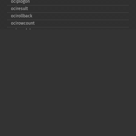
ociplogon
ociresult
ocirollback
ocirowcount
ocisavelob
ocisavelobfile
ociserverversion
ocisetprefetch
ocistatementtype
ociwritelobtofile
ociwritetemporarylob
Copyright © 2001-2026 The PHP Documentation
Group