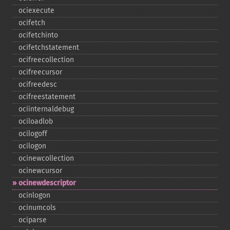
ociexecute
ocifetch
ocifetchinto
ocifetchstatement
ocifreecollection
ocifreecursor
ocifreedesc
ocifreestatement
ociinternaldebug
ociloadlob
ocilogoff
ocilogon
ocinewcollection
ocinewcursor
ocinewdescriptor
ocinlogon
ocinumcols
ociparse