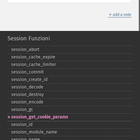
＋
add a note
Session Funzioni
session_​abort
session_​cache_​expire
session_​cache_​limiter
session_​commit
session_​create_​id
session_​decode
session_​destroy
session_​encode
session_​gc
session_​get_​cookie_​params
session_​id
session_​module_​name
session_​name