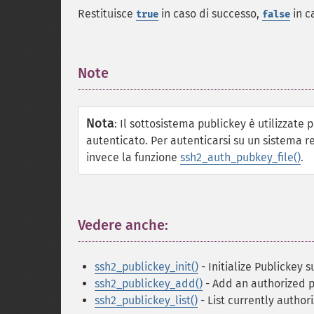
Restituisce
in caso di successo,
in c
true
false
Note
¶
Nota
:
Il sottosistema publickey è utilizzate p
autenticato. Per autenticarsi su un sistema r
invece la funzione
ssh2_auth_pubkey_file()
.
Vedere anche:
¶
ssh2_publickey_init()
- Initialize Publickey 
ssh2_publickey_add()
- Add an authorized 
ssh2_publickey_list()
- List currently author