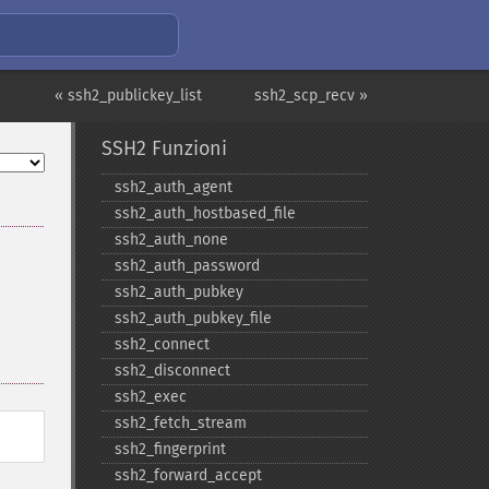
« ssh2_publickey_list
ssh2_scp_recv »
SSH2 Funzioni
ssh2_​auth_​agent
ssh2_​auth_​hostbased_​file
ssh2_​auth_​none
ssh2_​auth_​password
ssh2_​auth_​pubkey
ssh2_​auth_​pubkey_​file
ssh2_​connect
ssh2_​disconnect
ssh2_​exec
ssh2_​fetch_​stream
ssh2_​fingerprint
ssh2_​forward_​accept