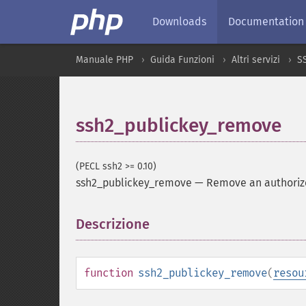
Downloads
Documentation
Manuale PHP
Guida Funzioni
Altri servizi
S
ssh2_publickey_remove
(PECL ssh2 >= 0.10)
ssh2_publickey_remove
—
Remove an authoriz
Descrizione
¶
function
ssh2_publickey_remove
(
resou