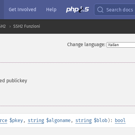
Get Involved
Help
Search docs
SH2
SSH2 Funzioni
Change language:
ed publickey
rce
$pkey
,
string
$algoname
,
string
$blob
):
bool