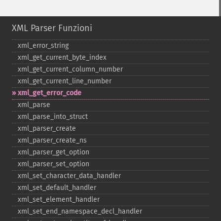
XML Parser Funzioni
xml_​error_​string
xml_​get_​current_​byte_​index
xml_​get_​current_​column_​number
xml_​get_​current_​line_​number
xml_​get_​error_​code
xml_​parse
xml_​parse_​into_​struct
xml_​parser_​create
xml_​parser_​create_​ns
xml_​parser_​get_​option
xml_​parser_​set_​option
xml_​set_​character_​data_​handler
xml_​set_​default_​handler
xml_​set_​element_​handler
xml_​set_​end_​namespace_​decl_​handler