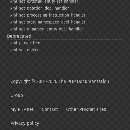
xml_​set_​external_​entity_​ref_​handler
xml_​set_​notation_​decl_​handler
xml_​set_​processing_​instruction_​handler
xml_​set_​start_​namespace_​decl_​handler
xml_​set_​unparsed_​entity_​decl_​handler
Deprecated
xml_​parser_​free
xml_​set_​object
Copyright © 2001-2026 The PHP Documentation
Group
My PHP.net
Contact
Other PHP.net sites
Privacy policy