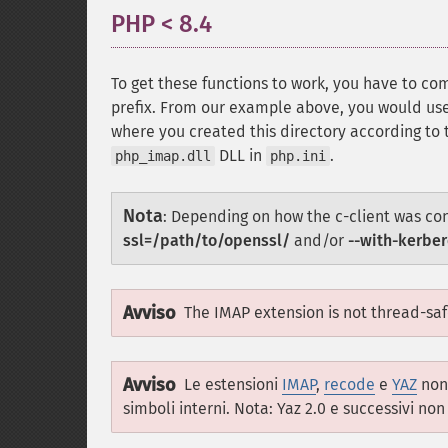
PHP < 8.4
¶
To get these functions to work, you have to co
prefix. From our example above, you would us
where you created this directory according to 
DLL in
.
php_imap.dll
php.ini
Nota
:
Depending on how the c-client was co
ssl=/path/to/openssl/
and/or
--with-kerbe
Avviso
The IMAP extension is not thread-safe
Avviso
Le estensioni
IMAP
,
recode
e
YAZ
non 
simboli interni. Nota: Yaz 2.0 e successivi n