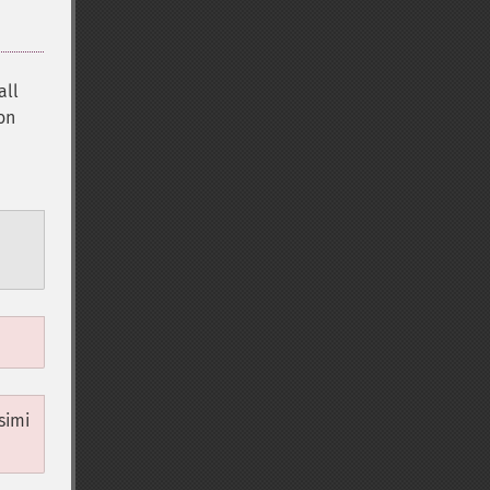
all
on
simi