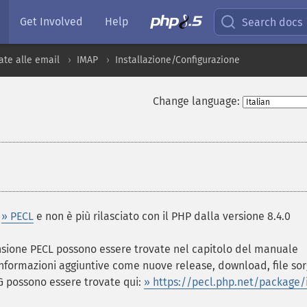
Get Involved
Help
Search docs
ate alle email
IMAP
Installazione/Configurazione
Change language:
y
» PECL
e non è più rilasciato con il PHP dalla versione 8.4.0
ensione PECL possono essere trovate nel capitolo del manuale
Informazioni aggiuntive come nuove release, download, file sor
 possono essere trovate qui:
» https://pecl.php.net/package