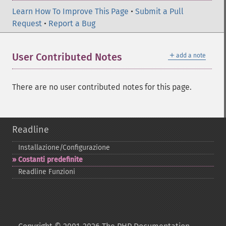
Learn How To Improve This Page
•
Submit a Pull
Request
•
Report a Bug
＋
User Contributed Notes
add a note
There are no user contributed notes for this page.
Readline
Installazione/Configurazione
Costanti predefinite
Readline Funzioni