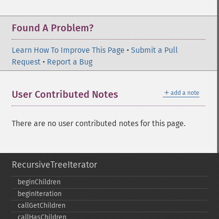
Found A Problem?
Learn How To Improve This Page
•
Submit a Pull
Request
•
Report a Bug
＋
User Contributed Notes
add a note
There are no user contributed notes for this page.
RecursiveTreeIterator
beginChildren
beginIteration
callGetChildren
callHasChildren