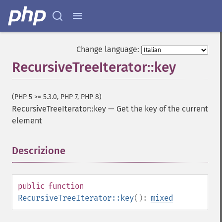
Change language:
RecursiveTreeIterator::key
(PHP 5 >= 5.3.0, PHP 7, PHP 8)
RecursiveTreeIterator::key
—
Get the key of the current
element
Descrizione
¶
public
function
RecursiveTreeIterator::key
():
mixed