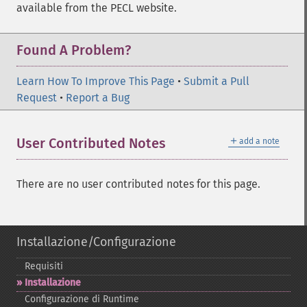
available from the PECL website.
Found A Problem?
Learn How To Improve This Page
•
Submit a Pull
Request
•
Report a Bug
＋
User Contributed Notes
add a note
There are no user contributed notes for this page.
Installazione/Configurazione
Requisiti
Installazione
Configurazione di Runtime