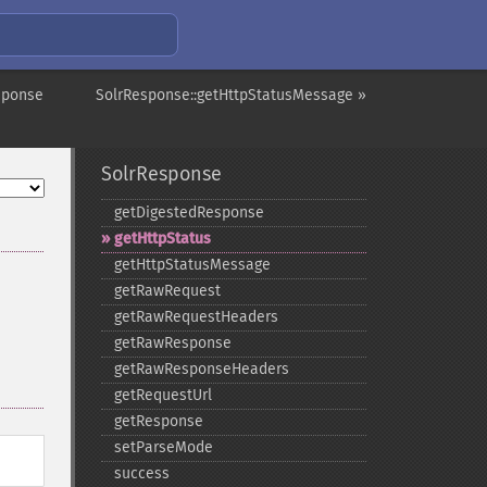
sponse
SolrResponse::getHttpStatusMessage »
SolrResponse
getDigestedResponse
getHttpStatus
getHttpStatusMessage
getRawRequest
getRawRequestHeaders
getRawResponse
getRawResponseHeaders
getRequestUrl
getResponse
setParseMode
success