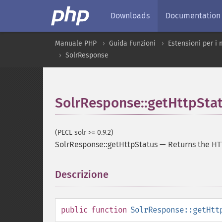
Downloads
Documentation
Manuale PHP
Guida Funzioni
Estensioni per i 
SolrResponse
SolrResponse::getHttpSta
(PECL solr >= 0.9.2)
SolrResponse::getHttpStatus
—
Returns the HT
Descrizione
¶
public
function
SolrResponse::getHtt