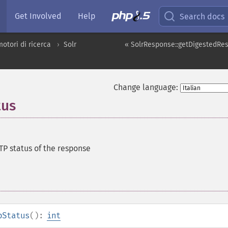
Get Involved
Help
Search docs
motori di ricerca
Solr
« SolrResponse::getDigestedRe
Change language:
tus
TP status of the response
pStatus
():
int