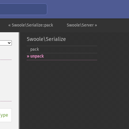
« Swoole\Serialize::pack
Swoole\Server »
Swoole\Serialize
pack
unpack
Type