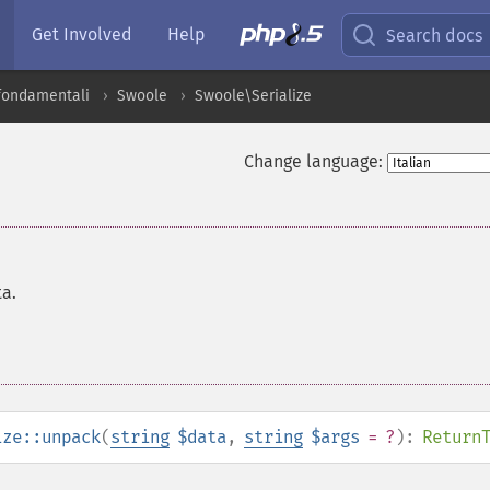
Get Involved
Help
Search docs
 fondamentali
Swoole
Swoole\Serialize
Change language:
ta.
ize::unpack
(
string
$data
,
string
$args
= ?
):
Return