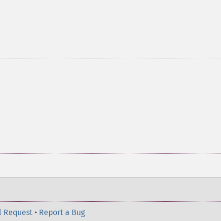
l Request
•
Report a Bug