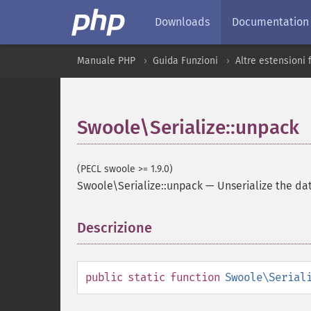
Downloads
Documentation
Manuale PHP
Guida Funzioni
Altre estensioni
Swoole\Serialize::unpack
(PECL swoole >= 1.9.0)
Swoole\Serialize::unpack
—
Unserialize the da
Descrizione
¶
public
static
function
Swoole\Serial